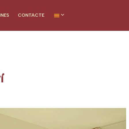
INES
CONTACTE
í